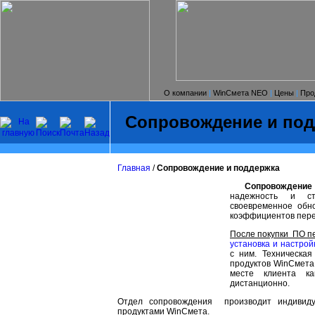
О компании
|
WinСмета NEO
|
Цены
|
Про
Сопровождение и под
Главная
/
Сопровождение и поддержка
Сопровождение пр
надежность и ст
своевременное обн
коэффициентов пере
После покупки ПО пе
установка и настрой
с ним. Техническа
продуктов WinСмета
месте клиента к
дистанционно.
Отдел сопровождения производит индивиду
продуктами WinСмета.