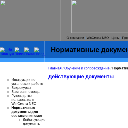
О компании
|
WinСмета NEO
|
Цены
|
Про
Нормативные документ
Главная
/
Обучение и сопровождение
/
Нормати
Действующие документы
Инструкции по
установке и работе
Видеокурсы
Быстрая помощь
Руководство
пользователя
WinСмета NEO
Нормативные
документы для
составления смет
Действующие
документы