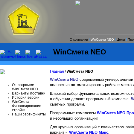
О компании
|
WinСмета NEO
|
Цены
|
Про
WinСмета NEO
Главная
/
WinСмета NEO
WinСмета NEO
современный универсальный
полностью автоматизировать рабочее место 
О программе
WinСмета NEO
Варианты поставки
Широкий набор функциональных возможностей
История версий
в обучении делают программный комплекс
W
WinСмета
сметных программ.
Финансирование
стройки
Программные комплексы
WinСмета NEO Пр
Наши сертификаты
и небольших организаций!
Для крупных организаций с количеством рабо
вариант -
WinСмета NEO Макс
.