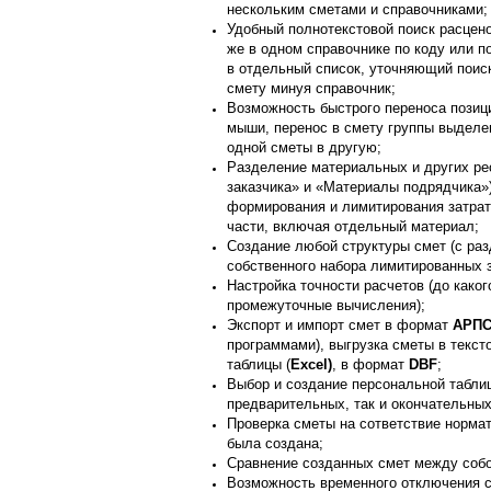
нескольким сметами и справочниками;
Удобный полнотекстовой поиск расцено
же в одном справочнике по коду или п
в отдельный список, уточняющий поиск 
смету минуя справочник;
Возможность быстрого переноса позиц
мыши, перенос в смету группы выделен
одной сметы в другую;
Разделение материальных и других ре
заказчика» и «Материалы подрядчика»
формирования и лимитирования затрат 
части, включая отдельный материал;
Создание любой структуры смет (с ра
собственного набора лимитированных 
Настройка точности расчетов (до каког
промежуточные вычисления);
Экспорт и импорт смет в формат
АРП
программами), выгрузка сметы в текст
таблицы (
Excel)
, в формат
DBF
;
Выбор и создание персональной таблиц
предварительных, так и окончательны
Проверка сметы на сответствие нормат
была создана;
Сравнение созданных смет между собо
Возможность временного отключения с