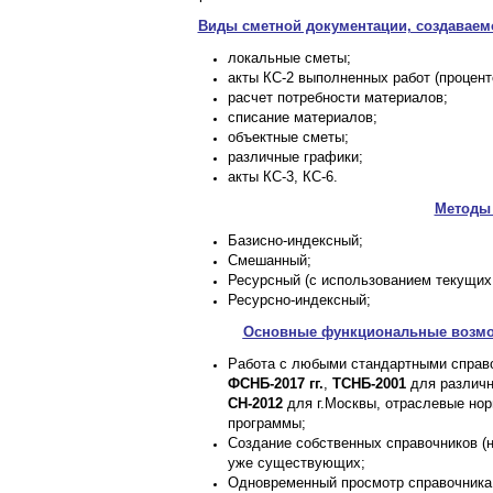
Виды сметной документации, создавае
локальные сметы;
акты КС-2 выполненных работ (процент
расчет потребности материалов;
списание материалов;
объектные сметы;
различные графики;
акты КС-3, КС-6.
Методы
Базисно-индексный;
Смешанный;
Ресурсный (с использованием текущих
Ресурсно-индексный;
Основны
е функциональные возм
Работа с любыми стандартными справ
ФСНБ-2017 гг.
,
ТСНБ-2001
для различ
СН-2012
для г.Москвы, отраслевые но
программы;
Создание собственных справочников (н
уже существующих;
Одновременный просмотр справочника 