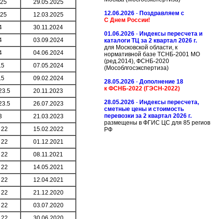
-25
29.05.2025
12.06.2026
-
Поздравляем с
-25
12.03.2025
С Днем России!
4
30.11.2024
01.06.2026
-
Индексы пересчета и
4
03.09.2024
каталоги ТЦ за 2 квартал 2026 г.
для Московской области, к
4
04.06.2024
нормативной базе ТСНБ-2001 МО
(ред.2014), ФСНБ-2020
.5
07.05.2024
(Мособлгосэкспертиза)
.5
09.02.2024
28.05.2026
-
Дополнение 18
к ФСНБ-2022 (ГЭСН-2022)
23.5
20.11.2023
28.05.2026
-
Индексы пересчета,
23.5
26.07.2023
сметные цены и стоимость
перевозки за 2 квартал 2026 г.
3
21.03.2023
размещены в ФГИС ЦС для 85 региов
 22
15.02.2022
РФ
 22
01.12.2021
 22
08.11.2021
 22
14.05.2021
 22
12.04.2021
 22
21.12.2020
 22
03.07.2020
 22
30.06.2020