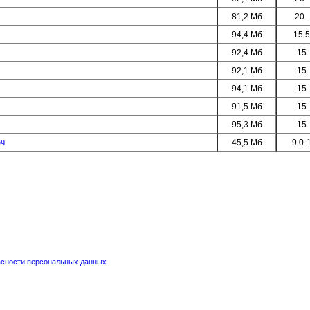
81,2 Мб
20 -
94,4 Мб
15.5
92,4 Мб
15-
92,1 Мб
15-
94,1 Мб
15-
91,5 Мб
15-
95,3 Мб
15-
юч
45,5 Мб
9.0-
пасности персональных данных