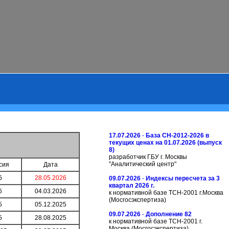
17.07.2026
-
База СН-2012-2026 в
текущих ценах на 01.07.2026 (выпуск
8)
разработчик ГБУ г. Москвы
"Аналитический центр"
сия
Дата
6
28.05.2026
09.07.2026
-
Индексы пересчета за 3
квартал 2026 г.
6
04.03.2026
к нормативной базе ТСН-2001 г.Москва
(Мосгосэкспертиза)
5
05.12.2025
09.07.2026
-
Дополнение 82
5
28.08.2025
к нормативной базе ТСН-2001 г.
Москва (Мосгосэкспертиза)