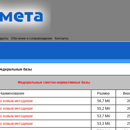
дукты
|
Обучение и сопровождение
|
Контакты
едеральные базы
Федеральные сметно-нормативные базы
Наименование
Размер
Вер
по новым методикам
56,7 Мб
2
по новым методикам
55,2 Мб
2
по новым методикам
53,7 Мб
2
по новым методикам
53,3 Мб
2