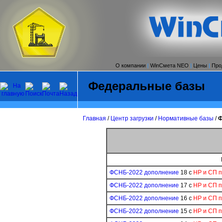
О компании
|
WinСмета NEO
|
Цены
|
Про
Федеральные базы
Главная
/
Центр загрузки
/
Нормативные базы
/
Ф
ФСНБ-2022 дополнение
18 с
НР и СП 
ФСНБ-2022 дополнение
17 с
НР и СП 
ФСНБ-2022 дополнение
16 с
НР и СП 
ФСНБ-2022 дополнение
15 с
НР и СП 