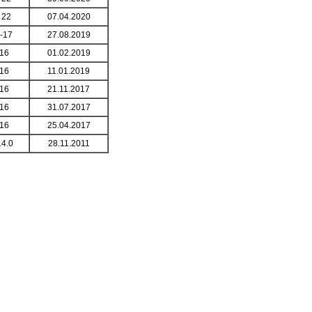
 22
07.04.2020
-17
27.08.2019
16
01.02.2019
16
11.01.2019
16
21.11.2017
16
31.07.2017
16
25.04.2017
14.0
28.11.2011