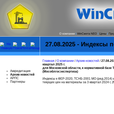
О компании
|
WinСмета NEO
|
Цены
|
Про
27.08.2025 - Индексы пе
Главная
/
О компании
/
Архив новостей
/
27.08.20
квартал 2025 г.
для Московской области, к нормативной базе 
Аккредитация
(Мособлгосэкспертиза)
Архив новостей
АРПС
Индексы к ФЕР-2020, ТСНБ-2001 МО (ред.2014) и 
Партнеры
текущих цен на материалы за 3 квартал 2024 г, 