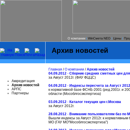
О компании
|
WinСмета NEO
|
Цены
|
Про
Архив новостей
Главная
/
О компании
/
Архив новостей
04.09.2012
-
Сборник средних сметных цен для
за Август 2012г. (ФАУ ФЦЦС)
Аккредитация
Архив новостей
04.09.2012
-
Индексы пересчета за Август 2012
АРПС
к нормативной базе ФСНБ-2001 (ред.2001г. и 200
Партнеры
области (Мособлгосэкспертиза)
03.09.2012
-
Каталог текущих цен г.Москва
за Август 2012г.
28.08.2012
-
Внимание пользователям баз по М
Вышли индексы за Август 2012г. к нормативным
МО (ГАУ МО"Мособлгосэкспертиза")