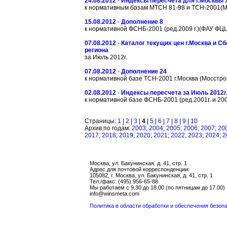
24.08.2012
-
Индексы пересчета для г.Москвы з
к нормативным базам МТСН 81-98 и ТСН-2001(
15.08.2012
-
Дополнение 8
к нормативной ФСНБ-2001 (ред.2009 г.)(ФАУ ФЦ
07.08.2012
-
Каталог текущих цен г.Москва и С
региона
за Июль 2012г.
07.08.2012
-
Дополнение 24
к нормативной базе ТСН-2001 г.Москва (Мосстр
02.08.2012
-
Индексы пересчета за Июль 2012г
к нормативной базе ФСНБ-2001 (ред.2001г. и 200
Страницы:
1
|
2
|
3
|
4
|
5
|
6
|
7
|
8
|
9
|
10
Архив по годам:
2003
;
2004
;
2005
;
2006
;
2007
;
20
2017
;
2018
;
2019
;
2020
;
2021
;
2022
;
2023
;
2024
;
2
Москва, ул. Бакунинская, д. 41, стр. 1
Адрес для почтовой корреспонденции:
105082, г. Москва, ул. Бакунинская, д. 41, стр. 1
Тел./факс: (495) 956-65-88
Мы работаем с 9.30 до 18.00 (по пятницам до 17.00)
info@winsmeta.com
Политика в области обработки и обеспечения безо