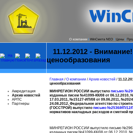
О компании
|
WinСмета NEO
|
Цены
|
Про
11.12.2012 - Внимание
ценообразования
Главная
/
О компании
/
Архив новостей
/
11.12.2
ценообразования
Аккредитация
МИНРЕГИОН РОССИИ выпустило
письмо №2963
Архив новостей
изданных писем №41099-КК/08 от 06.12.2010, №
АРПС
17.03.2011, №15127-ИП/08 от 09.06.2011, №2024
Партнеры
24.08.2012. Федеральное агентство по строи
(ГОССТРОЙ) выпустило
письмо №2536/ИП/12/Г
нормативов накладных расходов и сметной пр
МИНРЕГИОН РОССИИ выпустило письмо №29630-В
изданных писем №41099-КК/08 от 06.12.2010, №