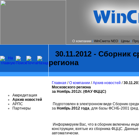
О компании
|
WinСмета NEO
|
Цены
|
Про
30.11.2012 - Сборник 
региона
Главная
/
О компании
/
Архив новостей
/
30.11.2
Московского региона
за Ноябрь 2012г. (ФАУ ФЦЦС)
Аккредитация
Архив новостей
АРПС
Подготовлен в электронном виде Сборник средн
Партнеры
за
Ноябрь 2012 года
, для базы ФСНБ-2001 (ред.
Информируем Вас, что в сборник включены инде
конструкции, взятые из сборника ФЦЦС. Данные
автоматически.