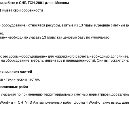
и работе с СНБ ТСН-2001 для г. Москвы
1 имеет свои особенности
и «оборудование» относятся ресурсы, взятые из 13 главы (Средние сметные 
но.
е» необходимо указать 13 главу, как ценовую базу по умолчанию.
вы с ресурсом «оборудование» для корректного расчета необходимо дополнит
 на оборудование, мебель, инвентарь и принадлежности). Они выпускаются 
ехнических частей
 к техническим частям.
полненных работ
ие указания по применению территориальных сметных нормативов), добавлен
ord» и «ТСН МГЭ Акт выполненных работ форма 4 Word». Также вывод данн