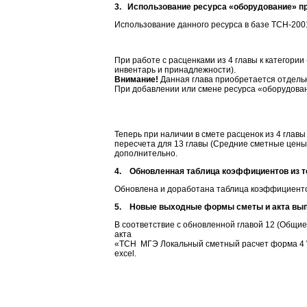
3. Использование ресурса «оборудование» пр
Использование данного ресурса в базе ТСН-200
При работе с расценками из 4 главы к категори
инвентарь и принадлежности).
Внимание!
Данная глава приобретается отдель
При добавлении или смене ресурса «оборудовани
Теперь при наличии в смете расценок из 4 гла
пересчета для 13 главы (Средние сметные цены
дополнительно.
4. Обновленная таблица коэффициентов из т
Обновлена и доработана таблица коэффициентов
5. Новые выходные формы сметы и акта вы
В соответствие с обновленной главой 12 (Общ
акта
«ТСН МГЭ Локальный сметный расчет форма 4 W
excel.