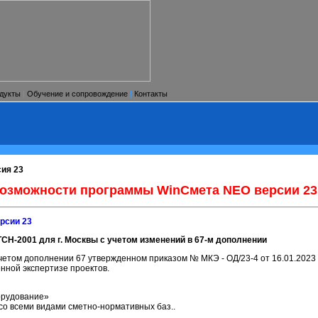
дукты
|
Обучение и сопровождение
|
Контакты
ия 23
озможности программы WinСмета NEO версии 23
рсии 23
СН-2001 для г. Москвы с учетом изменений в 67-м дополнении
етом дополнении 67 утвержденном приказом № МКЭ - ОД/23-4 от 16.01.2023 г
енной экспертизе проектов.
борудование»
со всеми видами сметно-нормативных баз..