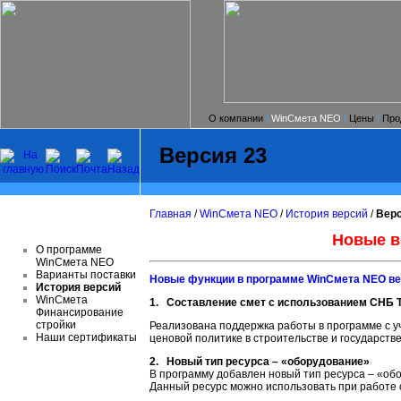
О компании
|
WinСмета NEO
|
Цены
|
Про
Версия 23
Главная
/
WinСмета NEO
/
История версий
/
Верс
Новые в
О программе
WinСмета NEO
Варианты поставки
Новые функции в программе WinCмета NEO ве
История версий
WinСмета
1. Составление смет с использованием СНБ Т
Финансирование
стройки
Реализована поддержка работы в программе с уч
Наши сертификаты
ценовой политике в строительстве и государств
2. Новый тип ресурса – «оборудование»
В программу добавлен новый тип ресурса – «о
Данный ресурс можно использовать при работе 